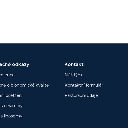
tečné odkazy
Kontakt
edience
Náš tým
ně o bionomické kvalitě
Kontaktní formulář
nní ošetření
Fakturační údaje
 s ceramidy
 s liposomy