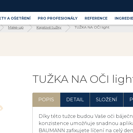
TY A OŠETŘENÍ
PRO PROFESIONÁLY
REFERENCE
INGREDI
Make-up
Kajalové tužky
TUŽKA NA OČI light
Produktové řady
Blog
Kosmetické ingredience
TUŽKA NA OČI ligh
POPIS
DETAIL
SLOŽENÍ
P
Díky této tužce budou Vaše oči báječ
konzistence umožňuje snadnou aplik
BAUMANN zafixujete líčení na celý den