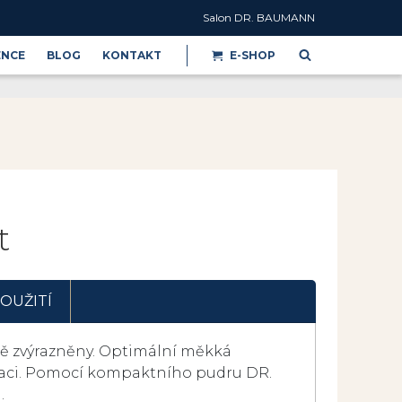
Salon DR. BAUMANN
ENCE
BLOG
KONTAKT
E-SHOP
Reference
t
OUŽITÍ
ně zvýrazněny. Optimální měkká
aci. Pomocí kompaktního pudru DR.
.