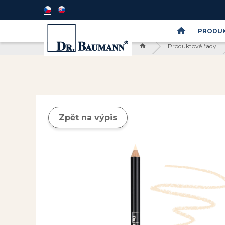
PRODUK
Produktové řady
Semináře
DR.BAUMANN
SkinIdent
Zpět na výpis