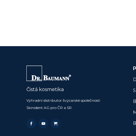
P
D
Čistá kosmetika
S
Výhradní distributor švýcarské společnosti
B
Skinident AG pro ČR a SR.
M
B