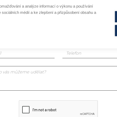
omažďování a analýze informací o výkonu a používání
em koncový zákazník
e sociálních médií a ke zlepšení a přizpůsobení obsahu a
em profesionál v oboru kosmetiky