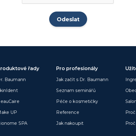
roduktové řady
Pro profesionály
Uži
r. Baumann
Jak začít s Dr. Baumann
Ingr
kinIdent
Seznam seminářů
Obec
eauCaire
Péče o kosmetičky
Salo
ake UP
Reference
Proč
ionome SPA
Jak nakoupit
Proč