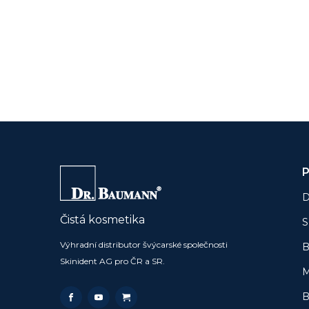
P
D
Čistá kosmetika
S
Výhradní distributor švýcarské společnosti
B
Skinident AG pro ČR a SR.
M
B