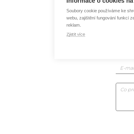
ZÍSK
Informace o cookies na 
Soubory cookie používáme ke shr
webu, zajištění fungování funkcí z
Js
reklam.
Js
Zjistit více