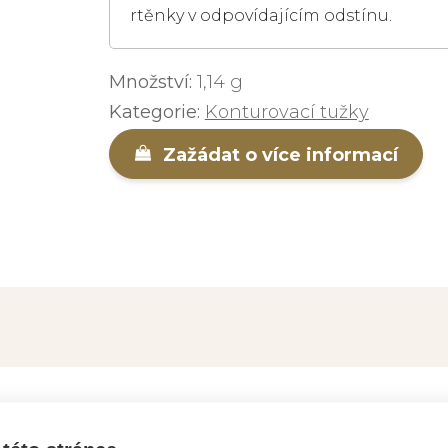
rtěnky v odpovídajícím odstínu.
Množství:
1,14 g
Kategorie:
Konturovací tužky
Zažádat o více informací