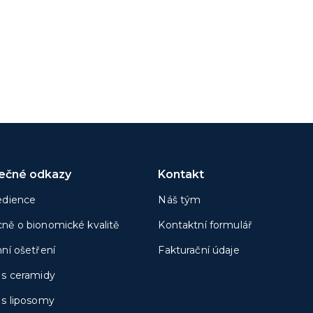
tečné odkazy
Kontakt
edience
Náš tým
ně o bionomické kvalitě
Kontaktní formulář
nní ošetření
Fakturační údaje
 s ceramidy
 s liposomy