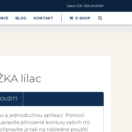
Salon DR. BAUMANN
ENCE
BLOG
KONTAKT
E-SHOP
Reference
A lilac
OUŽITÍ
kou a jednoduchou aplikaci. Pomocí
 upravíte přirozené kontury vašich rtů
 připravíte je tak na následné použití