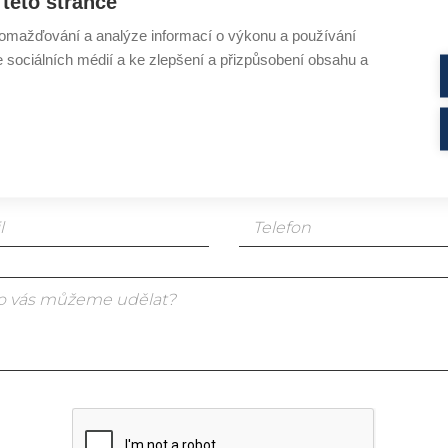
EJTE VÍCE INFORMACÍ O PRO
této stránce
omažďování a analýze informací o výkonu a používání
e sociálních médií a ke zlepšení a přizpůsobení obsahu a
em koncový zákazník
em profesionál v oboru kosmetiky