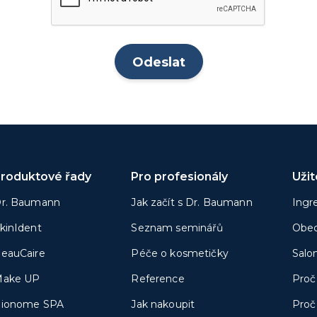
roduktové řady
Pro profesionály
Uži
r. Baumann
Jak začít s Dr. Baumann
Ingr
kinIdent
Seznam seminářů
Obec
eauCaire
Péče o kosmetičky
Salo
ake UP
Reference
Proč
ionome SPA
Jak nakoupit
Proč