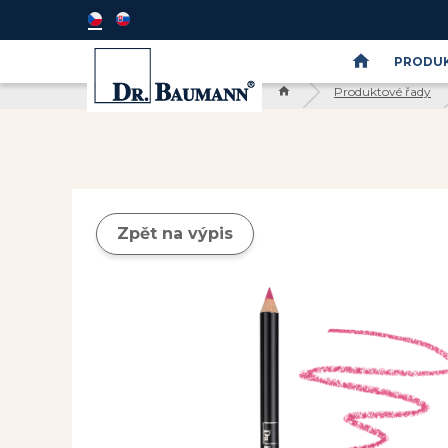
PRODUK
Produktové řady
Semináře
DR.BAUMANN
SkinIdent
Zpět na výpis