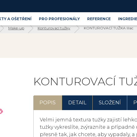
TY A OŠETŘENÍ
PRO PROFESIONÁLY
REFERENCE
INGREDI
Make-up
Konturovací tužky
KONTUROVACÍ TUŽKA lilac
Produktové řady
Blog
Kosmetické ingredience
KONTUROVACÍ TUŽK
POPIS
DETAIL
SLOŽENÍ
P
Velmi jemná textura tužky zajistí leh
tužky vykreslíte, zvýrazníte a případně
přesně tak, jak chcete, aby vypadaly, a