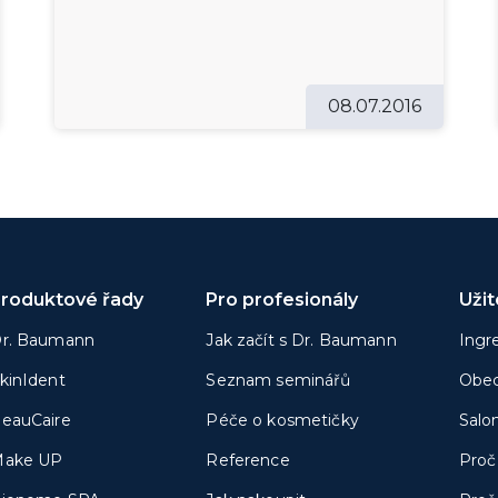
08.07.2016
roduktové řady
Pro profesionály
Uži
r. Baumann
Jak začít s Dr. Baumann
Ingr
kinIdent
Seznam seminářů
Obec
eauCaire
Péče o kosmetičky
Salo
ake UP
Reference
Proč