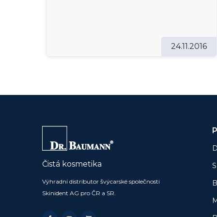
24.11.2016
P
D
Čistá kosmetika
S
Výhradní distributor švýcarské společnosti
B
Skinident AG pro ČR a SR.
M