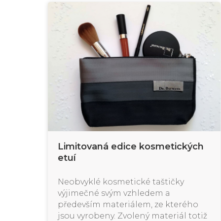
Limitovaná edice kosmetických
etuí
Neobvyklé kosmetické taštičky
výjimečné svým vzhledem a
především materiálem, ze kterého
jsou vyrobeny. Zvolený materiál totiž