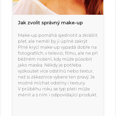
Jak zvolit správný make-up
Make-up pomáhá sjednotit a zkrášlit
pleť, ale neměl by ji úplně zakrýt.
Plně krycí make-up vypadá dobře na
fotografiích, v televizi, filmu, ale ne při
běžném nošení, kdy může působit
jako maska. Někdy je potřeba
vyzkoušet více odstínů nebo textur,
než si zákaznice vybere ten pravý. Je
možné míchat odstíny i textury.
V průběhu roku se typ pleti může
měnit a s ním i odpovídající produkt.