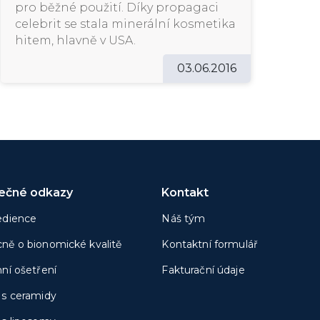
pro běžné použití. Díky propagaci
celebrit se stala minerální kosmetika
hitem, hlavně v USA.
03.06.2016
tečné odkazy
Kontakt
edience
Náš tým
ně o bionomické kvalitě
Kontaktní formulář
nní ošetření
Fakturační údaje
 s ceramidy