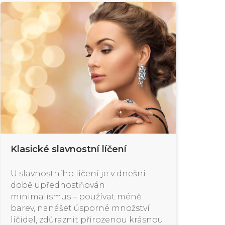
Klasické slavnostní líčení
U slavnostního líčení je v dnešní
době upřednostňován
minimalismus – používat méně
barev, nanášet úsporné množství
líčidel, zdůraznit přirozenou krásnou