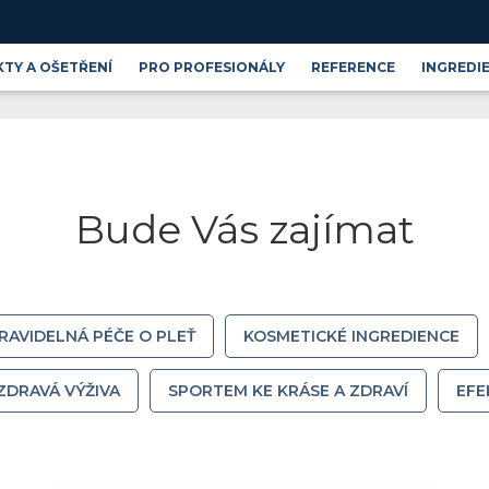
TY A OŠETŘENÍ
PRO PROFESIONÁLY
REFERENCE
INGREDI
Produktové řady
Blog
Kosmetické ingredience
Bude Vás zajímat
RAVIDELNÁ PÉČE O PLEŤ
KOSMETICKÉ INGREDIENCE
ZDRAVÁ VÝŽIVA
SPORTEM KE KRÁSE A ZDRAVÍ
EFE