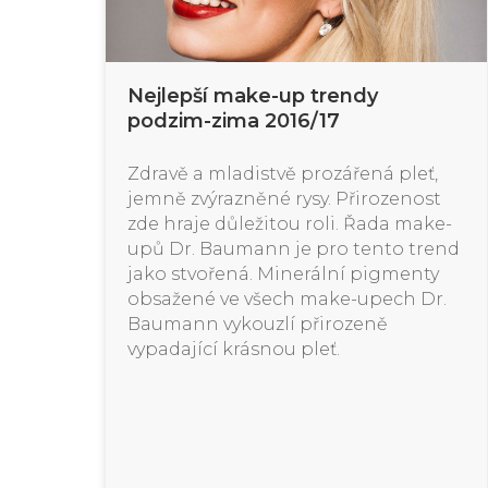
Nejlepší make-up trendy
podzim-zima 2016/17
Zdravě a mladistvě prozářená pleť,
jemně zvýrazněné rysy. Přirozenost
zde hraje důležitou roli. Řada make-
upů Dr. Baumann je pro tento trend
jako stvořená. Minerální pigmenty
obsažené ve všech make-upech Dr.
Baumann vykouzlí přirozeně
vypadající krásnou pleť.