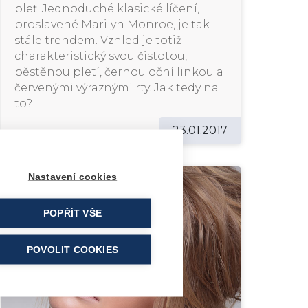
pleť. Jednoduché klasické líčení,
proslavené Marilyn Monroe, je tak
stále trendem. Vzhled je totiž
charakteristický svou čistotou,
pěstěnou pletí, černou oční linkou a
červenými výraznými rty. Jak tedy na
to?
23.01.2017
Nastavení cookies
POPŘÍT VŠE
POVOLIT COOKIES