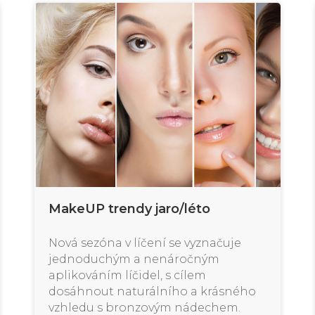
MakeUP trendy jaro/léto
Nová sezóna v líčení se vyznačuje
jednoduchým a nenáročným
aplikováním líčidel, s cílem
dosáhnout naturálního a krásného
vzhledu s bronzovým nádechem.