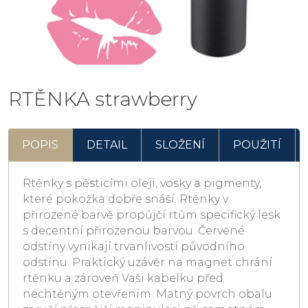
RTĚNKA strawberry
POPIS
DETAIL
SLOŽENÍ
POUŽITÍ
Rtěnky s pěsticími oleji, vosky a pigmenty,
které pokožka dobře snáší. Rtěnky v
přirozené barvě propůjčí rtům specifický lesk
s decentní přirozenou barvou. Červené
odstíny vynikají trvanlivostí původního
odstínu. Praktický uzávěr na magnet chrání
rtěnku a zároveň Vaši kabelku před
nechtěným otevřením. Matný povrch obalu