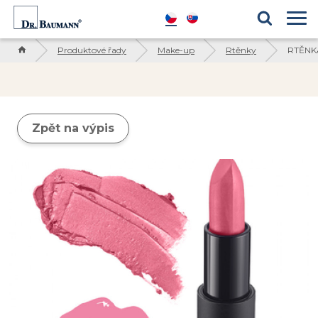
Produktové řady
Blog
Kosmetické ingredience
Reference
Produktové řady
Make-up
Rtěnky
RTĚNKA
Zpět na výpis