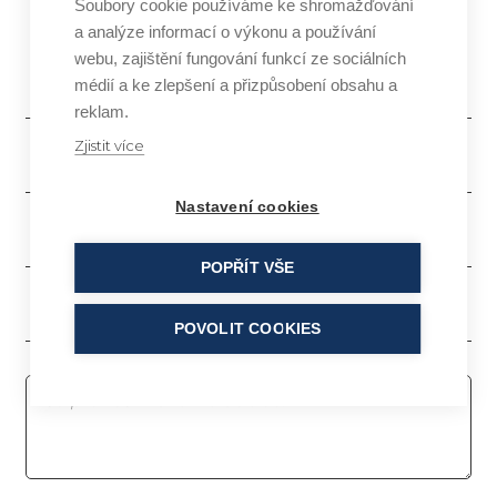
Soubory cookie používáme ke shromažďování
Jsem profesionál v oboru kosmetiky
a analýze informací o výkonu a používání
webu, zajištění fungování funkcí ze sociálních
médií a ke zlepšení a přizpůsobení obsahu a
reklam.
Zjistit více
Nastavení cookies
POPŘÍT VŠE
POVOLIT COOKIES