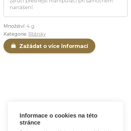
zaručí přesnější manipulaci při samotném
nanášení.
Množství:
4 g
Kategorie:
Rtěnky
Zažádat o více informací
ZÍSKEJTE VÍCE INFORMACÍ O
Informace o cookies na této
PRODUKTU
stránce
Jsem koncový zákazník