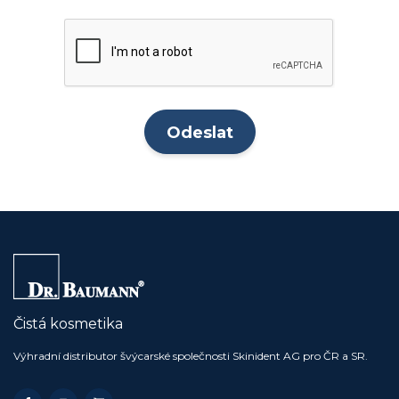
Čistá kosmetika
Výhradní distributor švýcarské společnosti Skinident AG pro ČR a SR.