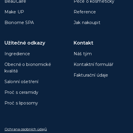
BeauCaire
Péče o kosmetičky
Make UP
Reference
Bionome SPA
Jak nakoupit
Užitečné odkazy
Kontakt
Ingredience
Náš tým
Obecně o bionomické
Kontaktní formulář
kvalitě
Fakturační údaje
Salonní ošetření
Proč s ceramidy
Proč s liposomy
Ochrana osobních údajů