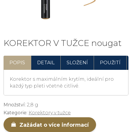
KOREKTOR V TUŽCE nougat
POPIS
DETAIL
SLOŽENÍ
POUŽITÍ
Korektor s maximálním krytím, ideální pro
každý typ pleti včetně citlivé.
Množství:
2,8 g
Kategorie:
Korektory v tužce
Zažádat o více informací