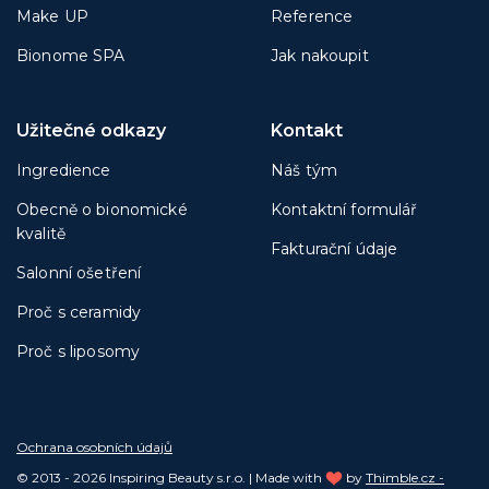
Make UP
Reference
Bionome SPA
Jak nakoupit
Užitečné odkazy
Kontakt
Ingredience
Náš tým
Obecně o bionomické
Kontaktní formulář
kvalitě
Fakturační údaje
Salonní ošetření
Proč s ceramidy
Proč s liposomy
Ochrana osobních údajů
© 2013 - 2026 Inspiring Beauty s.r.o. | Made with
by
Thimble.cz -