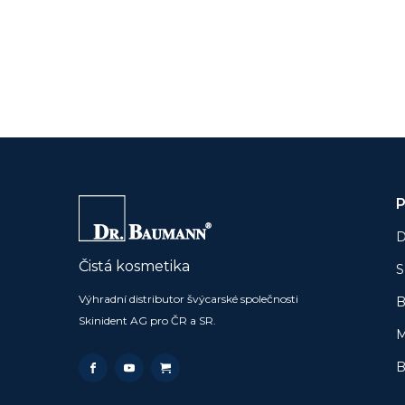
P
D
Čistá kosmetika
S
Výhradní distributor švýcarské společnosti
B
Skinident AG pro ČR a SR.
M
B