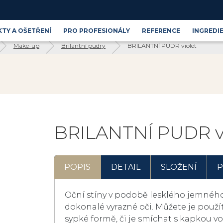
TY A OŠETŘENÍ
PRO PROFESIONÁLY
REFERENCE
INGREDI
Make-up
Brilantní pudry
BRILANTNÍ PUDR violet
Produktové řady
Blog
Kosmetické ingredience
BRILANTNÍ PUDR v
POPIS
DETAIL
SLOŽENÍ
P
Oční stíny v podobě lesklého jemného
dokonalé vyrazné oči. Můžete je použít
sypké formě, či je smíchat s kapkou vod