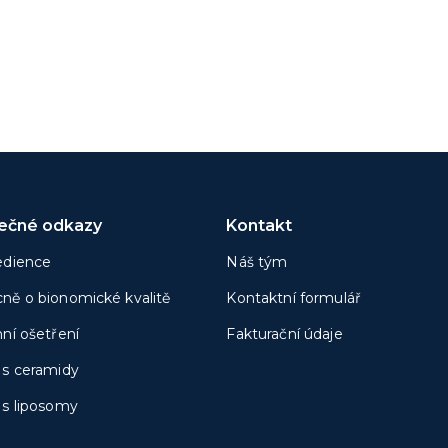
tečné odkazy
Kontakt
edience
Náš tým
ně o bionomické kvalitě
Kontaktní formulář
nní ošetření
Fakturační údaje
 s ceramidy
 s liposomy