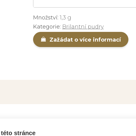
Množství:
1,3 g
Kategorie:
Brilantní pudry
Zažádat o více informací
EJTE VÍCE INFORMACÍ O PRO
této stránce