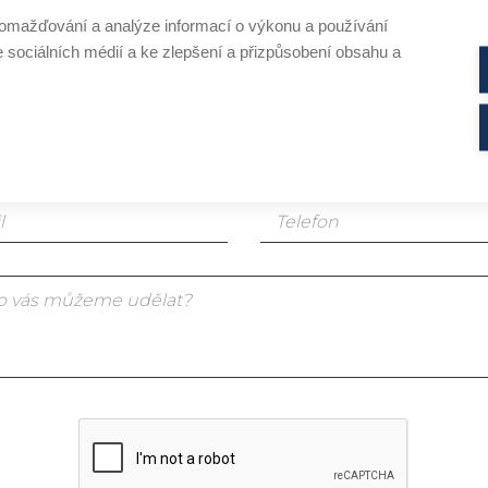
omažďování a analýze informací o výkonu a používání
em koncový zákazník
e sociálních médií a ke zlepšení a přizpůsobení obsahu a
em profesionál v oboru kosmetiky