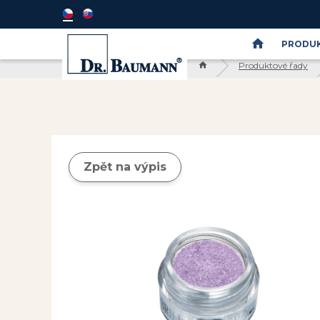
PRODUK
Produktové řady
Semináře
DR.BAUMANN
SkinIdent
Zpět na výpis