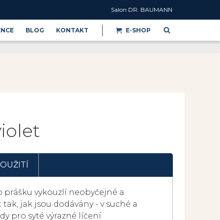
Salon DR. BAUMANN
ENCE
BLOG
KONTAKT
E-SHOP
Reference
iolet
OUŽITÍ
 prášku vykouzlí neobyčejné a
 tak, jak jsou dodávány - v suché a
y pro syté výrazné líčení.