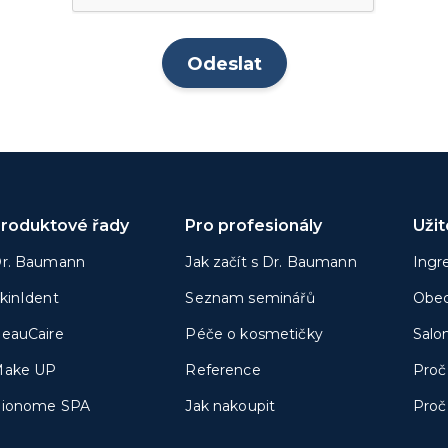
roduktové řady
Pro profesionály
Uži
r. Baumann
Jak začít s Dr. Baumann
Ingr
kinIdent
Seznam seminářů
Obec
eauCaire
Péče o kosmetičky
Salo
ake UP
Reference
Proč
ionome SPA
Jak nakoupit
Proč