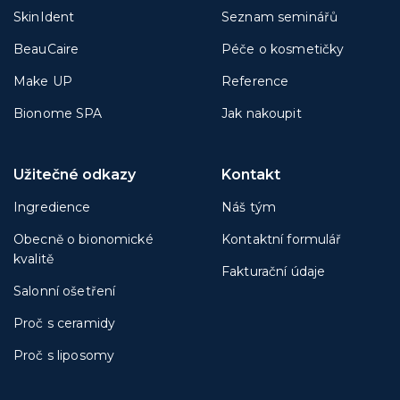
SkinIdent
Seznam seminářů
BeauCaire
Péče o kosmetičky
Make UP
Reference
Bionome SPA
Jak nakoupit
Užitečné odkazy
Kontakt
Ingredience
Náš tým
Obecně o bionomické
Kontaktní formulář
kvalitě
Fakturační údaje
Salonní ošetření
Proč s ceramidy
Proč s liposomy