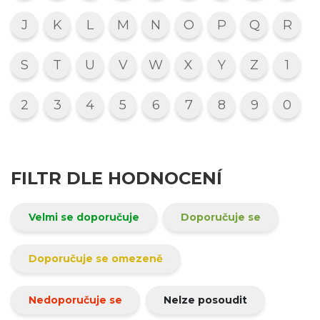
J
K
L
M
N
O
P
Q
R
S
T
U
V
W
X
Y
Z
1
2
3
4
5
6
7
8
9
0
FILTR DLE HODNOCENÍ
Velmi se doporučuje
Doporučuje se
Doporučuje se omezeně
Nedoporučuje se
Nelze posoudit