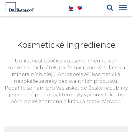
Produktové řady
Blog
Kosmetické ingredience
Reference
Kosmetické ingredience
Unikátnost spočívá v absenci chemických
konzervačních látek, parfemací, vonných látek a
minerálních olejů. Ani sebelepší kosmetička
nedokáže zázraky bez kvalitních produktů.
Podařilo se nám pro Vás získat do České republiky
jedinečné produkty, které byly vyvinuty tak, aby
péče o pleť znamenala krásu a zdraví zároveň.