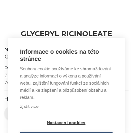
GLYCERYL RICINOLEATE
Název:
Informace o cookies na této
GLYCERYL RICINOLEATE
stránce
Popis ingredience:
Soubory cookie používáme ke shromažďování
Získává se z ricinového oleje, ko-emulgátor,
a analýze informací o výkonu a používání
prostředek na ochranu pokožky v krémech
webu, zajištění fungování funkcí ze sociálních
médií a ke zlepšení a přizpůsobení obsahu a
reklam.
Hodnocení:
Zjistit více
Velmi se doporučuje
Nastavení cookies