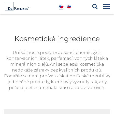
Produktové řady
Blog
Kosmetické ingredience
Reference
Kosmetické ingredience
Unikátnost spočívá v absenci chemických
konzervačních látek, parfemací, vonných látek a
minerálních olejů. Ani sebelepší kosmetička
nedokáže zázraky bez kvalitních produktů.
Podařilo se nám pro Vás získat do České republiky
jedinečné produkty, které byly vyvinuty tak, aby
péče o pleť znamenala krásu a zdraví zároveň.