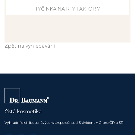
TYČINKA NA RTY FAKTOR 7
Zpět na vyhledávání
Čistá kosmetika
Výhradní distributor švýcarské společnosti Skinident AG pro ČR a SR.