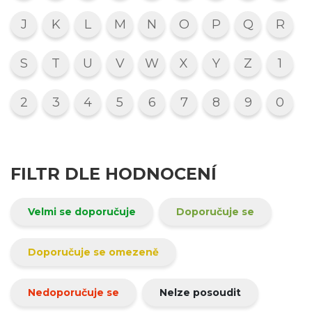
J
K
L
M
N
O
P
Q
R
S
T
U
V
W
X
Y
Z
1
2
3
4
5
6
7
8
9
0
FILTR DLE HODNOCENÍ
Velmi se doporučuje
Doporučuje se
Doporučuje se omezeně
Nedoporučuje se
Nelze posoudit