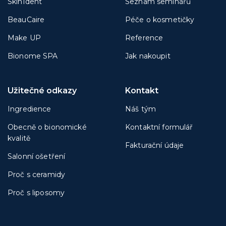
SkinIdent
Seznam seminářů
BeauCaire
Péče o kosmetičky
Make UP
Reference
Bionome SPA
Jak nakoupit
Užitečné odkazy
Kontakt
Ingredience
Náš tým
Obecně o bionomické
Kontaktní formulář
kvalitě
Fakturační údaje
Salonní ošetření
Proč s ceramidy
Proč s liposomy