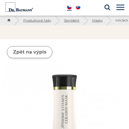
Produktové řady
Blog
Kosmetické ingredience
Reference
Produktové řady
SkinIdent
Masky
MASKA 
Zpět na výpis