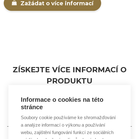
Zažádat o více informací
ZÍSKEJTE VÍCE INFORMACÍ O
PRODUKTU
Jsem koncový zákazník
Informace o cookies na této
Jsem profesionál v oboru kosmetiky
stránce
Soubory cookie používáme ke shromažďování
a analýze informací o výkonu a používání
webu, zajištění fungování funkcí ze sociálních