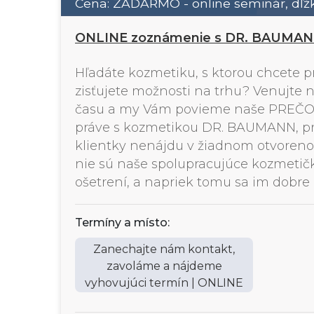
Cena: ZADARMO - online seminár, dľžk
ONLINE zoznámenie s DR. BAUMA
Hľadáte kozmetiku, s ktorou chcete p
zisťujete možnosti na trhu? Venujte
času a my Vám povieme naše PREČO.
práve s kozmetikou DR. BAUMANN, pr
klientky nenájdu v žiadnom otvoren
nie sú naše spolupracujúce kozmetičk
ošetrení, a napriek tomu sa im dobre 
Termíny a místo:
Zanechajte nám kontakt,
zavoláme a nájdeme
vyhovujúci termín | ONLINE