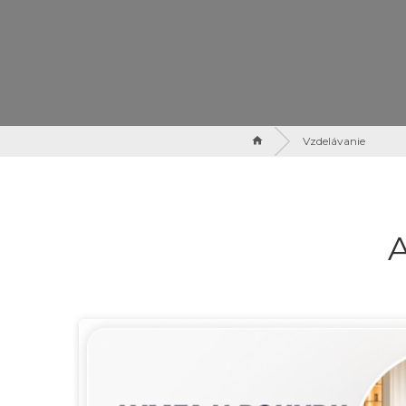
Vzdelávanie
A