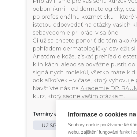
Pripravili sme pre vás sériu kurzov 
odborníkmi – od dermatologičky, cez 
po profesionálnu kozmetičku – ktor
istotou odpovedať na otázky vašich kl
sebavedomie pri práci v salóne.
Či už sa chcete ponoriť do tém ako A
pohľadom dermatologičky, osviežiť si
Anatómie kože, získať prehľad o este
klinikách, alebo sa odvážne pustiť do
signálnych molekúl, všetko máte k di
odkiaľkoľvek – v čase, ktorý vyhovuje
Navštívte nás na
Akademie DR. BA
kurz, ktorý sadne vašim otázkam.
Informace o cookies na 
Termíny a místo:
Soubory cookie používáme ke shr
UŽ SPUSTENÉ | ONLINE
webu, zajištění fungování funkcí z