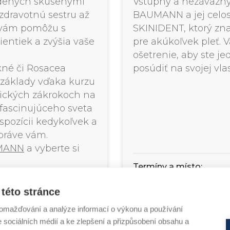
vedených skúsenými
Vstupný a nezáväzný
zdravotnú sestru až
BAUMANN a jej celos
é vám pomôžu s
SKINIDENT, ktorý zn
ientiek a zvýšia vaše
pre akúkoľvek pleť.
ošetrenie, aby ste j
kné či Rosacea
posúdiť na svojej vlas
 základy vďaka kurzu
tických zákrokoch na
 fascinujúceho sveta
spozícii kedykoľvek a
 práve vám.
UMANN
a vyberte si
Termíny a místo:
KDYKOLI dle vašich mo
této stránce
kontaktujte nás | SA
omažďování a analýze informací o výkonu a používání
BAUMANN Bero
e sociálních médií a ke zlepšení a přizpůsobení obsahu a