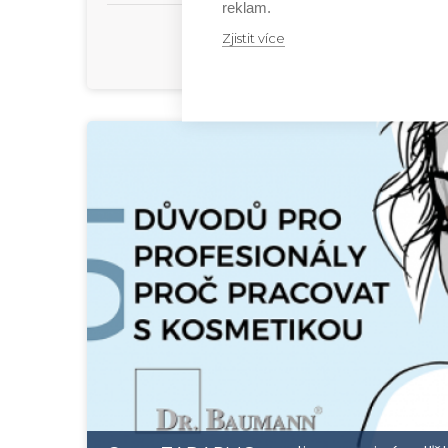
reklam.
Zjistit více
Prihlásiť sa