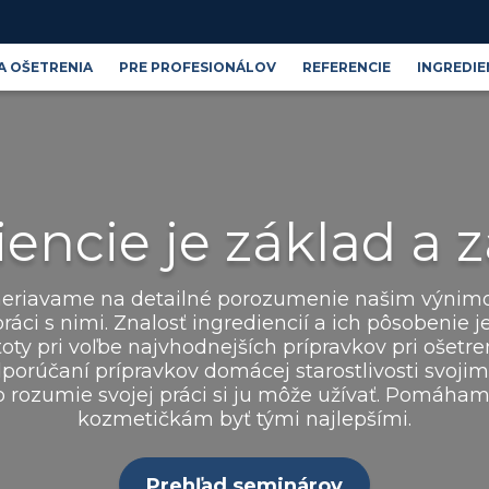
A OŠETRENIA
PRE PROFESIONÁLOV
REFERENCIE
INGREDIE
Produktové řady
Blog
Kosmetické ingredience
iencie je základ a 
eriavame na detailné porozumenie našim výnim
ráci s nimi. Znalosť ingrediencií a ich pôsobenie 
toty pri voľbe najvhodnejších prípravkov pri ošetrení
orúčaní prípravkov domácej starostlivosti svoji
o rozumie svojej práci si ju môže užívať. Pomáh
kozmetičkám byť tými najlepšími.
Prehľad seminárov