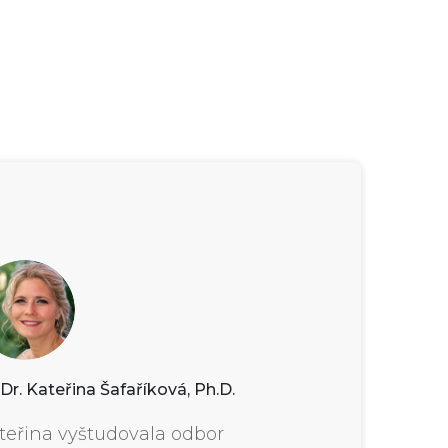
r. Kateřina Šafaříková, Ph.D.
teřina vyštudovala odbor