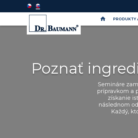
PRODUKTY 
Semináře
DR.BAUMANN
SkinIdent
Poznať ingred
Semináre zam
prípravkom a p
získanie is
následnom odp
Každý, kt