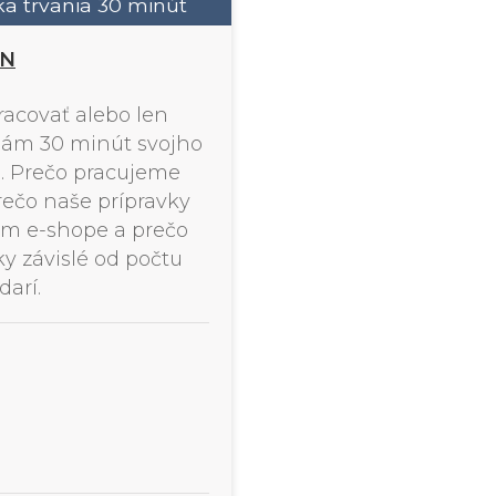
a trvania 30 minút
NN
racovať alebo len
 nám 30 minút svojho
 Prečo pracujeme
ečo naše prípravky
om e-shope a prečo
y závislé od počtu
darí.