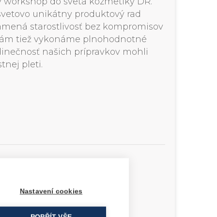
 workshop do sveta kozmetiky DR.
vetovo unikátny produktový rad
amená starostlivosť bez kompromisov
 Vám tiež vykonáme plnohodnotné
edinečnosť našich prípravkov mohli
tnej pleti.
žností,
LON DR.
Nastavení cookies
un