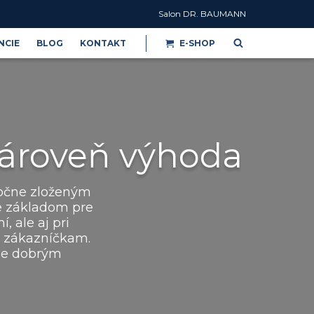
Salon DR. BAUMANN
NCIE
BLOG
KONTAKT
E-SHOP
Reference
zároveň výhoda
očne zloženým
je základom pre
, ale aj pri
m zákazníčkam.
ame dobrým