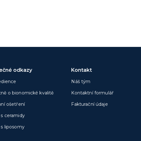
tečné odkazy
Kontakt
edience
Náš tým
ně o bionomické kvalitě
Kontaktní formulář
nní ošetření
Fakturační údaje
 s ceramidy
 s liposomy