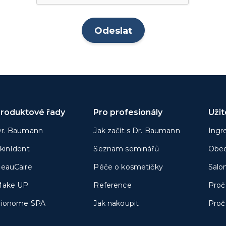
roduktové řady
Pro profesionály
Uži
r. Baumann
Jak začít s Dr. Baumann
Ingr
kinIdent
Seznam seminářů
Obec
eauCaire
Péče o kosmetičky
Salo
ake UP
Reference
Proč
ionome SPA
Jak nakoupit
Proč