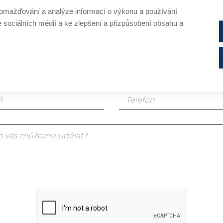
omažďování a analýze informací o výkonu a používání
em koncový zákazník
e sociálních médií a ke zlepšení a přizpůsobení obsahu a
em profesionál v oboru kosmetiky