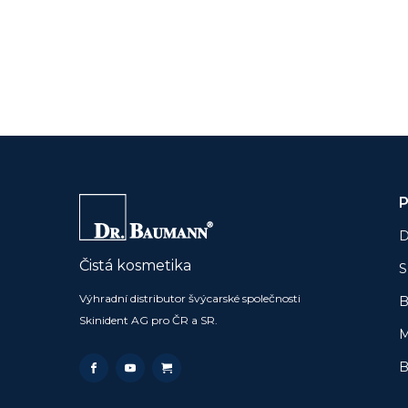
P
D
Čistá kosmetika
S
Výhradní distributor švýcarské společnosti
B
Skinident AG pro ČR a SR.
M
B