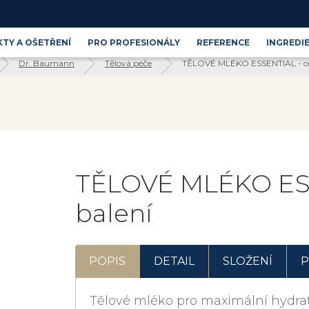
TY A OŠETŘENÍ
PRO PROFESIONÁLY
REFERENCE
INGREDI
Dr. Baumann
Tělová péče
TĚLOVÉ MLÉKO ESSENTIAL - ces
Produktové řady
Blog
Kosmetické ingredience
TĚLOVÉ MLÉKO ESS
balení
POPIS
DETAIL
SLOŽENÍ
P
Tělové mléko pro maximální hydrata