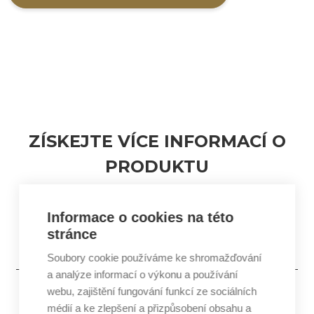
ZÍSKEJTE VÍCE INFORMACÍ O
PRODUKTU
Jsem koncový zákazník
Jsem profesionál v oboru kosmetiky
Informace o cookies na této
stránce
Soubory cookie používáme ke shromažďování
a analýze informací o výkonu a používání
webu, zajištění fungování funkcí ze sociálních
médií a ke zlepšení a přizpůsobení obsahu a