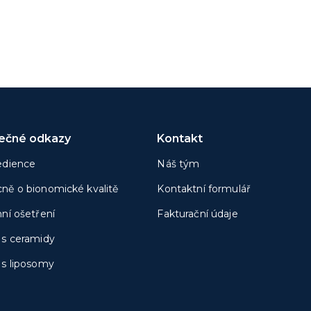
tečné odkazy
Kontakt
edience
Náš tým
ně o bionomické kvalitě
Kontaktní formulář
nní ošetření
Fakturační údaje
 s ceramidy
 s liposomy