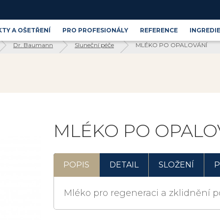
TY A OŠETŘENÍ
PRO PROFESIONÁLY
REFERENCE
INGREDI
Dr. Baumann
Sluneční péče
MLÉKO PO OPALOVÁNÍ
Produktové řady
Blog
Kosmetické ingredience
MLÉKO PO OPALO
POPIS
DETAIL
SLOŽENÍ
P
Mléko pro regeneraci a zklidnění p