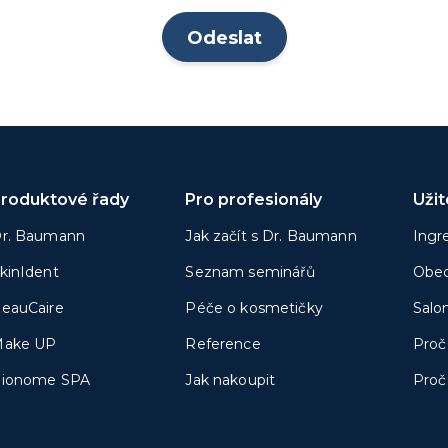
roduktové řady
Pro profesionály
Uži
r. Baumann
Jak začít s Dr. Baumann
Ingr
kinIdent
Seznam seminářů
Obec
eauCaire
Péče o kosmetičky
Salo
ake UP
Reference
Proč
ionome SPA
Jak nakoupit
Proč