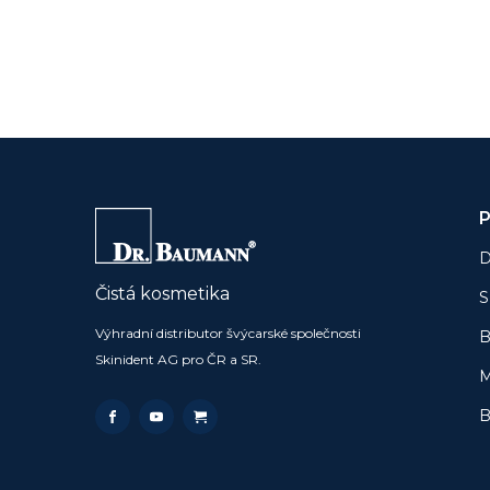
P
D
Čistá kosmetika
S
Výhradní distributor švýcarské společnosti
B
Skinident AG pro ČR a SR.
M
B