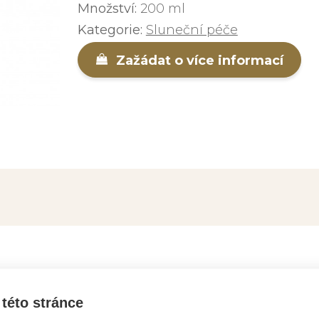
Množství:
200 ml
Kategorie:
Sluneční péče
Zažádat o více informací
EJTE VÍCE INFORMACÍ O PRO
této stránce