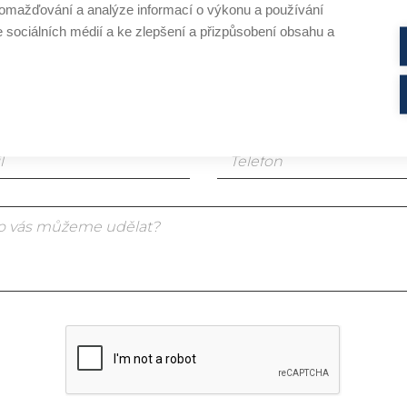
omažďování a analýze informací o výkonu a používání
em koncový zákazník
e sociálních médií a ke zlepšení a přizpůsobení obsahu a
em profesionál v oboru kosmetiky