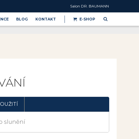
Salon DR. BAUMANN
ENCE
BLOG
KONTAKT
E-SHOP
Reference
VÁNÍ
OUŽITÍ
o slunění