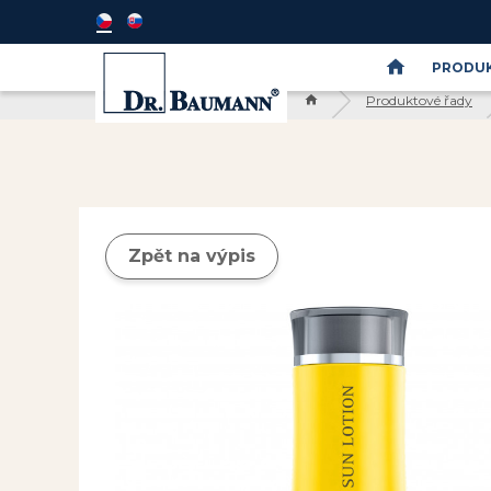
PRODUK
Produktové řady
Semináře
DR.BAUMANN
SkinIdent
Zpět na výpis