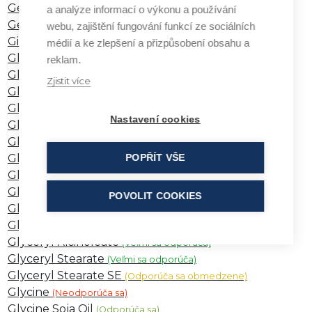
Geraniol
a analýze informací o výkonu a používání
(Odporúča sa obmedzene)
Geranium Oil
webu, zajištění fungování funkcí ze sociálních
(Odporúča sa)
Ginkgo Biloba
médií a ke zlepšení a přizpůsobení obsahu a
(Neodporúča sa)
Glucose
reklam.
(Odporúča sa obmedzene)
Glutamic Acid
(Neodporúča sa)
Zjistit více
Glutathione
(Odporúča sa)
Glycereth-7 a -26
(Odporúča sa obmedzene)
Nastavení cookies
Glycereth-7 Cocoate
(Odporúča sa obmedzene)
Glycerol
(Odporúča sa)
Glyceryl Behenate/Dibehenate
POPŘÍT VŠE
(Odporúča sa)
Glyceryl Laurate
(Veľmi sa odporúča)
Glyceryl Linoleate
(Veľmi sa odporúča)
POVOLIT COOKIES
Glyceryl Myristate
(Odporúča sa)
Glyceryl Oleate
(Odporúča sa)
Glyceryl Ricinoleate
(Veľmi sa odporúča)
Glyceryl Stearate
(Veľmi sa odporúča)
Glyceryl Stearate SE
(Odporúča sa obmedzene)
Glycine
(Neodporúča sa)
Glycine Soja Oil
(Odporúča sa)