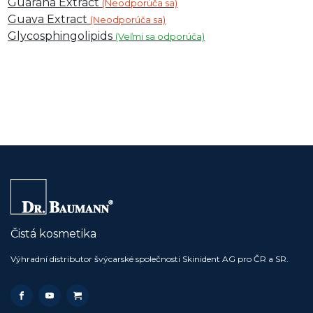
Guarana Extract
(Neodporúča sa)
Guava Extract
(Neodporúča sa)
Glycosphingolipids
(Veľmi sa odporúča)
Čistá kosmetika
Výhradní distributor švýcarské společnosti Skinident AG pro ČR a SR.