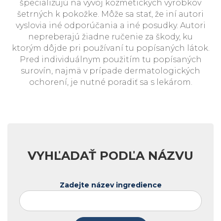
špecializujú na vývoj kozmetických výrobkov
šetrných k pokožke. Môže sa stať, že iní autori
vyslovia iné odporúčania a iné posudky. Autori
nepreberajú žiadne ručenie za škody, ku
ktorým dôjde pri používaní tu popísaných látok.
Pred individuálnym použitím tu popísaných
surovín, najmä v prípade dermatologických
ochorení, je nutné poradiť sa s lekárom.
VYHĽADAŤ PODĽA NÁZVU
Zadejte název ingredience