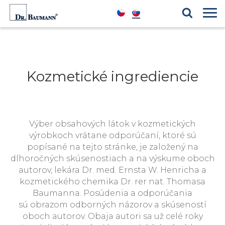
Produktové řady
Blog
Kosmetické ingredience
Reference
Kozmetické ingrediencie
Výber obsahových látok v kozmetických
výrobkoch vrátane odporúčaní, ktoré sú
popísané na tejto stránke, je založený na
dlhoročných skúsenostiach a na výskume oboch
autorov, lekára Dr. med. Ernsta W. Henricha a
kozmetického chemika Dr. rer nat. Thomasa
Baumanna. Posúdenia a odporúčania
sú obrazom odborných názorov a skúseností
oboch autorov. Obaja autori sa už celé roky