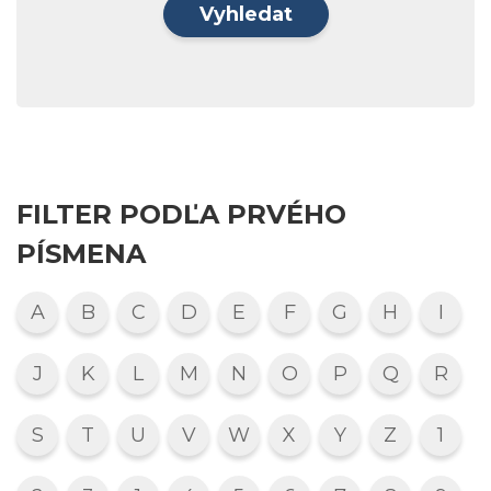
Vyhledat
FILTER PODĽA PRVÉHO
PÍSMENA
A
B
C
D
E
F
G
H
I
J
K
L
M
N
O
P
Q
R
S
T
U
V
W
X
Y
Z
1