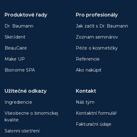
Produktové řady
Pro profesionály
Dr. Baumann
Jak začít s Dr. Baumann
SkinIdent
Zoznam seminárov
BeauCaire
Péče o kosmetičky
Make UP
Referencie
Bionome SPA
Ako nakúpiť
Užitečné odkazy
Kontakt
Ingrediencie
Náš tým
Všeobecne o binomickej
Kontaktní formulář
kvalite
Fakturační údaje
Salonní ošetření