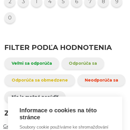
2
3
1
4
5
6
7
8
9
0
FILTER PODĽA HODNOTENIA
Veľmi sa odporúča
Odporúča sa
Odporúča sa obmedzene
Neodporúča sa
Nie je možné posúdiť
Informace o cookies na této
ZOBRAZENÉ VÝSLEDKY:
stránce
Gelidium Cartilagineum Extract
Soubory cookie používáme ke shromažďování
(Odporúča sa)