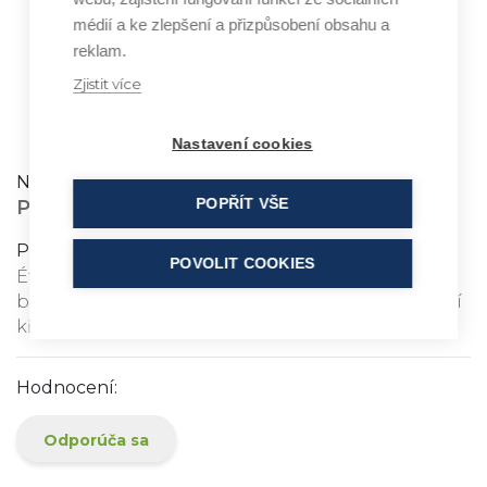
médií a ke zlepšení a přizpůsobení obsahu a
reklam.
Zjistit více
PINUS PINASTER OIL
Nastavení cookies
Název:
POPŘÍT VŠE
PINUS PINASTER OIL
Popis ingredience:
POVOLIT COOKIES
Éterický olej z pryskyřice borovice přímořské,
balzámový terpentýnový olej, relaxační, uvolňující
křeče
Hodnocení:
Odporúča sa