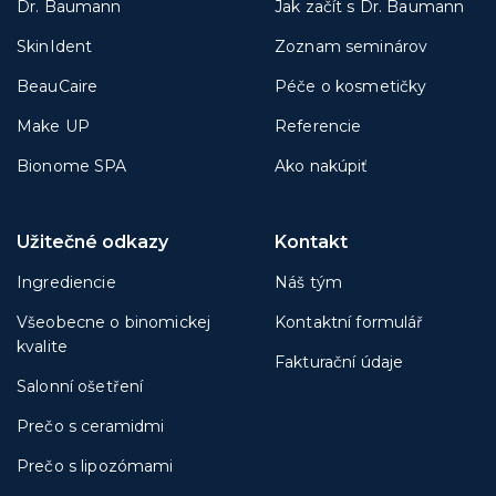
Dr. Baumann
Jak začít s Dr. Baumann
SkinIdent
Zoznam seminárov
BeauCaire
Péče o kosmetičky
Make UP
Referencie
Bionome SPA
Ako nakúpiť
Užitečné odkazy
Kontakt
Ingrediencie
Náš tým
Všeobecne o binomickej
Kontaktní formulář
kvalite
Fakturační údaje
Salonní ošetření
Prečo s ceramidmi
Prečo s lipozómami