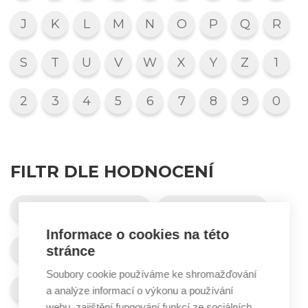
J
K
L
M
N
O
P
Q
R
S
T
U
V
W
X
Y
Z
1
2
3
4
5
6
7
8
9
0
FILTR DLE HODNOCENÍ
Velmi se doporučuje
Doporučuje se
Informace o cookies na této
Doporučuje se omezeně
stránce
Soubory cookie používáme ke shromažďování
Nedoporučuje se
Nelze posoudit
a analýze informací o výkonu a používání
webu, zajištění fungování funkcí ze sociálních