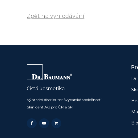
Zpět na vyhledávání
Pr
Dr
Čistá kosmetika
Sk
Výhradní distributor švýcarské společnosti
Be
Skinident AG pro ČR a SR.
Ma
Bi