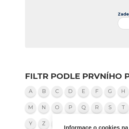
Zade
FILTR PODLE PRVNÍHO 
A
B
C
D
E
F
G
H
M
N
O
P
Q
R
S
T
Y
Z
1
2
3
4
5
6
Informace o cookies na 