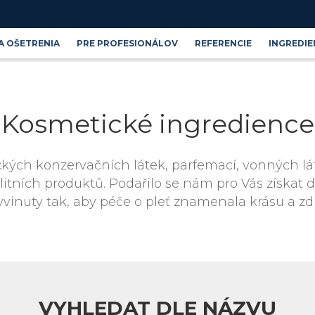
A OŠETRENIA
PRE PROFESIONÁLOV
REFERENCIE
INGREDIE
Produktové řady
Blog
Kosmetické ingredience
Kosmetické ingredience
ých konzervačních látek, parfemací, vonných lát
tních produktů. Podařilo se nám pro Vás získat 
yvinuty tak, aby péče o pleť znamenala krásu a zd
VYHLEDAT DLE NÁZVU