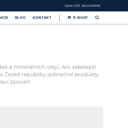
Salon DR. BAUMANN
NCIE
BLOG
KONTAKT
E-SHOP
Reference
ek a minerálních olejů. Ani sebelepší
do České republiky jedinečné produkty,
raví zároveň.