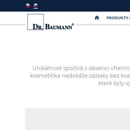
PRODUKTY 
Semináře
DR.BAUMANN
SkinIdent
Unikátnost spočívá v absenci chemick
kosmetička nedokáže zázraky bez kvali
které byly v