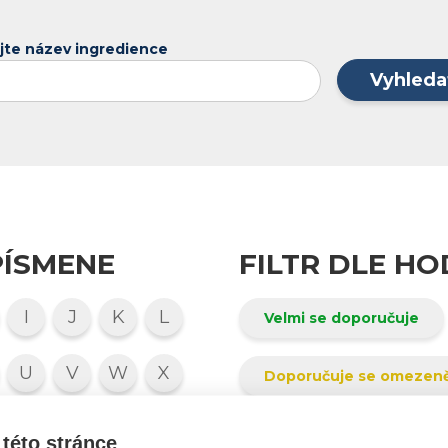
jte název ingredience
Vyhleda
PÍSMENE
FILTR DLE H
I
J
K
L
Velmi se doporučuje
U
V
W
X
Doporučuje se omezen
7
8
9
0
Nelze posoudit
této stránce