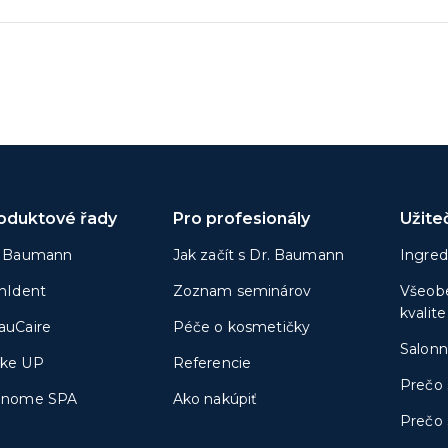
oduktové řady
Pro profesionály
Užite
. Baumann
Jak začít s Dr. Baumann
Ingred
inIdent
Zoznam seminárov
Všeobe
kvalite
auCaire
Péče o kosmetičky
Salonn
ke UP
Referencie
Prečo 
onome SPA
Ako nakúpiť
Prečo 