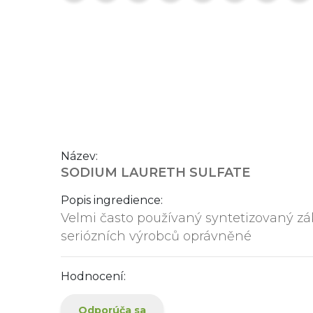
Název:
SODIUM LAURETH SULFATE
Popis ingredience:
Velmi často používaný syntetizovaný zá
seriózních výrobců oprávněné
Hodnocení:
Odporúča sa