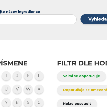
jte název ingredience
Vyhleda
PÍSMENE
FILTR DLE H
I
J
K
L
Velmi se doporučuje
U
V
W
X
Doporučuje se omezen
7
8
9
0
Nelze posoudit