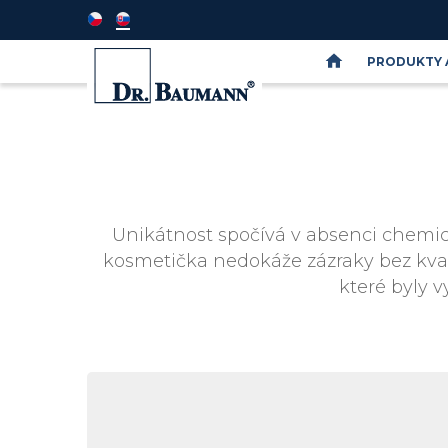
PRODUKTY 
Semináře
DR.BAUMANN
SkinIdent
Unikátnost spočívá v absenci chemick
kosmetička nedokáže zázraky bez kvali
které byly v