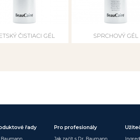
ETSKÝ ČISTIACI GÉL
SPRCHOVÝ GÉL
oduktové řady
Pro profesionály
Užite
. Baumann
Jak začít s Dr. Baumann
Ingred