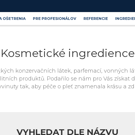
A OŠETRENIA
PRE PROFESIONÁLOV
REFERENCIE
INGREDIE
Produktové řady
Blog
Kosmetické ingredience
Kosmetické ingredience
ých konzervačních látek, parfemací, vonných lát
tních produktů. Podařilo se nám pro Vás získat 
yvinuty tak, aby péče o pleť znamenala krásu a zd
VYHLEDAT DLE NÁZVU