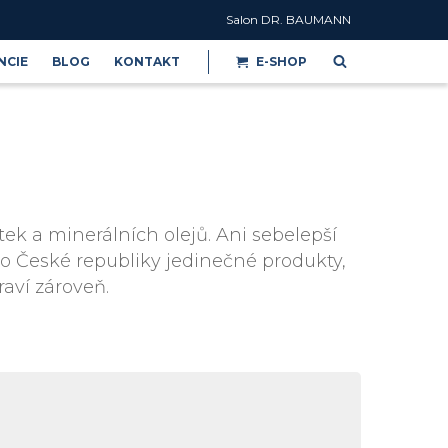
Salon DR. BAUMANN
NCIE
BLOG
KONTAKT
E-SHOP
Reference
ek a minerálních olejů. Ani sebelepší
do České republiky jedinečné produkty,
raví zároveň.