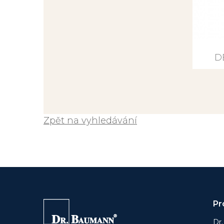
D
Zpět na vyhledávání
Pr
Dr