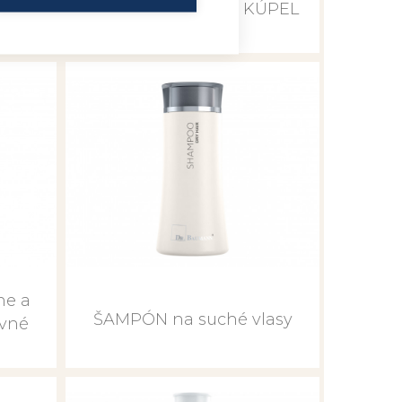
tovné
KONCENTRÁT PRE KÚPEL
NÔH
ne a
ŠAMPÓN na suché vlasy
ovné