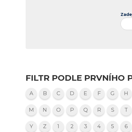
Zade
FILTR PODLE PRVNÍHO 
A
B
C
D
E
F
G
H
M
N
O
P
Q
R
S
T
Y
Z
1
2
3
4
5
6