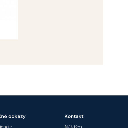
čné odkazy
Kontakt
iencie
Náš tým