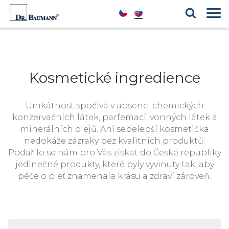
Produktové řady
Blog
Kosmetické ingredience
Reference
Kosmetické ingredience
Unikátnost spočívá v absenci chemických
konzervačních látek, parfemací, vonných látek a
minerálních olejů. Ani sebelepší kosmetička
nedokáže zázraky bez kvalitních produktů.
Podařilo se nám pro Vás získat do České republiky
jedinečné produkty, které byly vyvinuty tak, aby
péče o pleť znamenala krásu a zdraví zároveň.