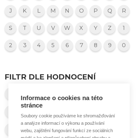
J
K
L
M
N
O
P
Q
R
S
T
U
V
W
X
Y
Z
1
2
3
4
5
6
7
8
9
0
FILTR DLE HODNOCENÍ
Velmi se doporučuje
Doporučuje se
Informace o cookies na této
stránce
Doporučuje se omezeně
Soubory cookie používáme ke shromažďování
a analýze informací o výkonu a používání
Nedoporučuje se
Nelze posoudit
webu, zajištění fungování funkcí ze sociálních
médií a ke zlepšení a přizpůsobení obsahu a