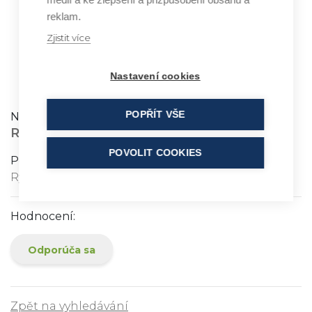
reklam.
Zjistit více
RICE STARCH
Nastavení cookies
POPŘÍT VŠE
Název:
RICE STARCH
POVOLIT COOKIES
Popis ingredience:
Rýžový škrob, doporučuje se do tělových pudrů
Hodnocení:
Odporúča sa
Zpět na vyhledávání