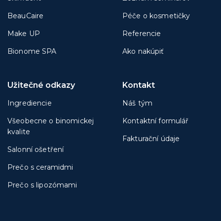
BeauCaire
Péče o kosmetičky
Make UP
Referencie
Bionome SPA
Ako nakúpiť
Užitečné odkazy
Kontakt
Ingrediencie
Náš tým
Všeobecne o binomickej
Kontaktní formulář
kvalite
Fakturační údaje
Salonní ošetření
Prečo s ceramidmi
Prečo s lipozómami