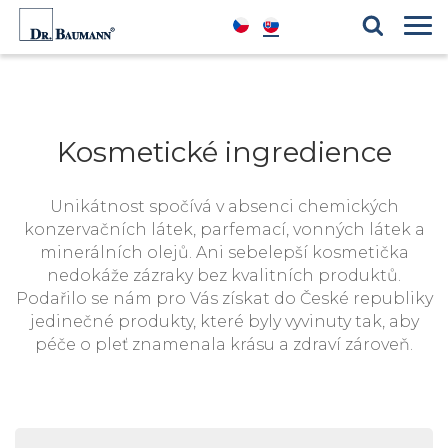
Produktové řady
Blog
Kosmetické ingredience
Reference
Kosmetické ingredience
Unikátnost spočívá v absenci chemických
konzervačních látek, parfemací, vonných látek a
minerálních olejů. Ani sebelepší kosmetička
nedokáže zázraky bez kvalitních produktů.
Podařilo se nám pro Vás získat do České republiky
jedinečné produkty, které byly vyvinuty tak, aby
péče o pleť znamenala krásu a zdraví zároveň.