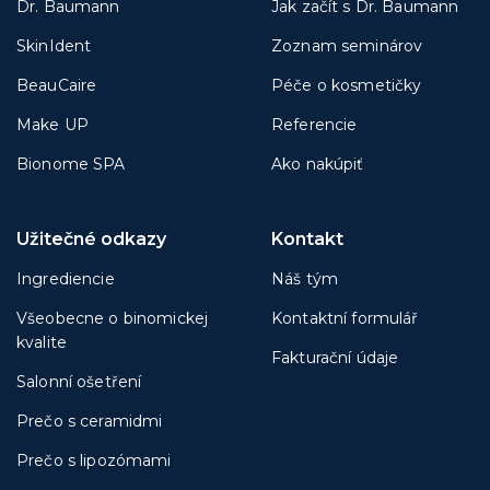
Dr. Baumann
Jak začít s Dr. Baumann
SkinIdent
Zoznam seminárov
BeauCaire
Péče o kosmetičky
Make UP
Referencie
Bionome SPA
Ako nakúpiť
Užitečné odkazy
Kontakt
Ingrediencie
Náš tým
Všeobecne o binomickej
Kontaktní formulář
kvalite
Fakturační údaje
Salonní ošetření
Prečo s ceramidmi
Prečo s lipozómami