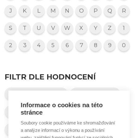
J
K
L
M
N
O
P
Q
R
S
T
U
V
W
X
Y
Z
1
2
3
4
5
6
7
8
9
0
FILTR DLE HODNOCENÍ
Velmi se doporučuje
Doporučuje se
Informace o cookies na této
Doporučuje se omezeně
stránce
Soubory cookie používáme ke shromažďování
Nedoporučuje se
Nelze posoudit
a analýze informací o výkonu a používání
webu, zajištění fungování funkcí ze sociálních