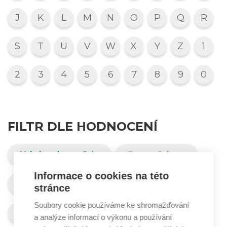
J
K
L
M
N
O
P
Q
R
S
T
U
V
W
X
Y
Z
1
2
3
4
5
6
7
8
9
0
FILTR DLE HODNOCENÍ
Velmi se doporučuje
Doporučuje se
Informace o cookies na této
Doporučuje se omezeně
stránce
Soubory cookie používáme ke shromažďování
Nedoporučuje se
Nelze posoudit
a analýze informací o výkonu a používání