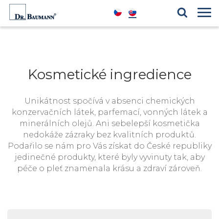
Produktové řady
Blog
Kosmetické ingredience
Reference
Kosmetické ingredience
Unikátnost spočívá v absenci chemických
konzervačních látek, parfemací, vonných látek a
minerálních olejů. Ani sebelepší kosmetička
nedokáže zázraky bez kvalitních produktů.
Podařilo se nám pro Vás získat do České republiky
jedinečné produkty, které byly vyvinuty tak, aby
péče o pleť znamenala krásu a zdraví zároveň.