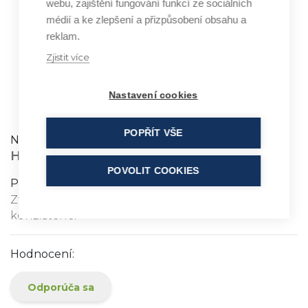
webu, zajištění fungování funkcí ze sociálních
médií a ke zlepšení a přizpůsobení obsahu a
reklam.
Zjistit více
HYDROGENATED COCO
Nastavení cookies
GLYCERIDES
POPŘÍT VŠE
Název:
HYDROGENATED COCO GLYCERIDES
POVOLIT COOKIES
Popis ingredience:
Ztužený kokosový olej s vlastností určovat
konzistenci
Hodnocení:
Odporúča sa