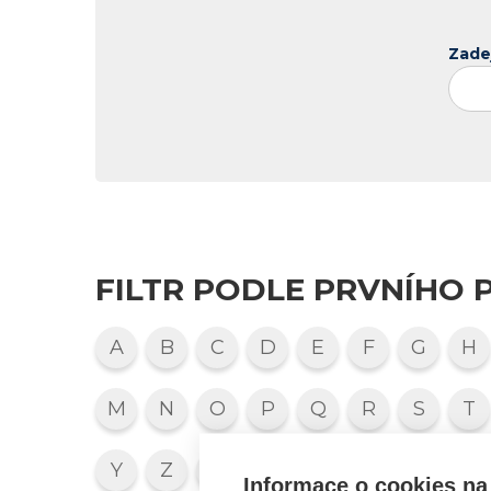
Zade
FILTR PODLE PRVNÍHO 
A
B
C
D
E
F
G
H
M
N
O
P
Q
R
S
T
Y
Z
1
2
3
4
5
6
Informace o cookies na 