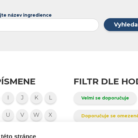
jte název ingredience
Vyhleda
PÍSMENE
FILTR DLE H
I
J
K
L
Velmi se doporučuje
U
V
W
X
Doporučuje se omezen
7
8
9
0
Nelze posoudit
této stránce