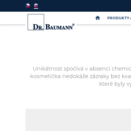
PRODUKTY 
Semináře
DR.BAUMANN
SkinIdent
Unikátnost spočívá v absenci chemick
kosmetička nedokáže zázraky bez kvali
které byly v