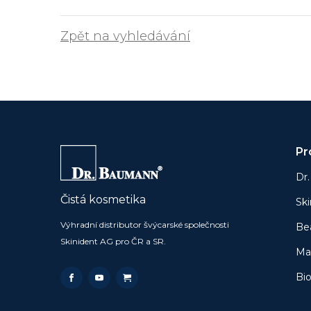
Zpět na vyhledávání
Pr
Dr
Čistá kosmetika
Sk
Výhradní distributor švýcarské společnosti
Be
Skinident AG pro ČR a SR.
Ma
Bi