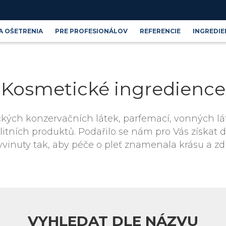
A OŠETRENIA
PRE PROFESIONÁLOV
REFERENCIE
INGREDIE
Produktové řady
Blog
Kosmetické ingredience
Kosmetické ingredience
ých konzervačních látek, parfemací, vonných lát
tních produktů. Podařilo se nám pro Vás získat 
yvinuty tak, aby péče o pleť znamenala krásu a zd
VYHLEDAT DLE NÁZVU