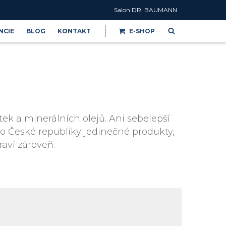
Salon DR. BAUMANN
NCIE
BLOG
KONTAKT
E-SHOP
Reference
ek a minerálních olejů. Ani sebelepší
do České republiky jedinečné produkty,
raví zároveň.