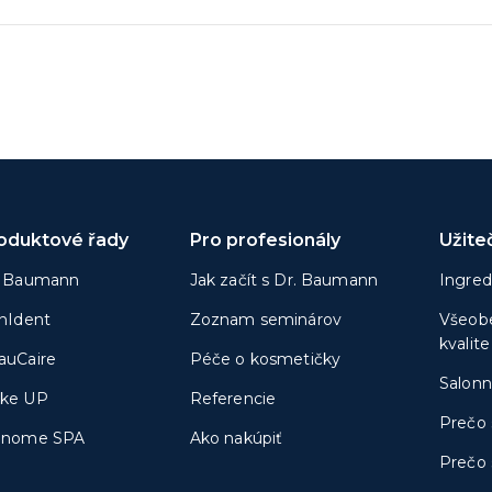
oduktové řady
Pro profesionály
Užite
. Baumann
Jak začít s Dr. Baumann
Ingred
inIdent
Zoznam seminárov
Všeobe
kvalite
auCaire
Péče o kosmetičky
Salonn
ke UP
Referencie
Prečo 
onome SPA
Ako nakúpiť
Prečo 