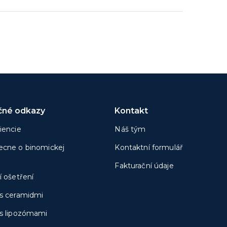
čné odkazy
Kontakt
iencie
Náš tým
cne o binomickej
Kontaktní formulář
Fakturační údaje
í ošetření
s ceramidmi
s lipozómami