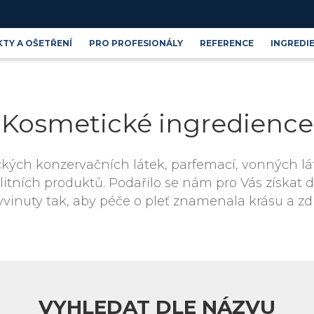
TY A OŠETŘENÍ
PRO PROFESIONÁLY
REFERENCE
INGREDI
Produktové řady
Blog
Kosmetické ingredience
Kosmetické ingredience
ých konzervačních látek, parfemací, vonných lát
tních produktů. Podařilo se nám pro Vás získat 
yvinuty tak, aby péče o pleť znamenala krásu a zd
VYHLEDAT DLE NÁZVU