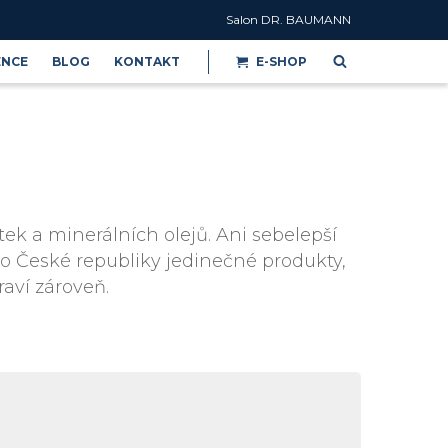
Salon DR. BAUMANN
ENCE
BLOG
KONTAKT
E-SHOP
Reference
ek a minerálních olejů. Ani sebelepší
do České republiky jedinečné produkty,
raví zároveň.