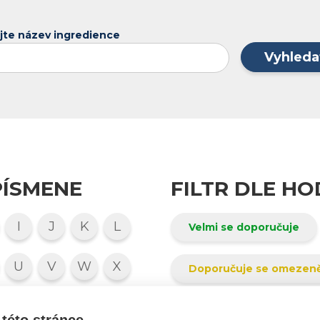
jte název ingredience
Vyhleda
PÍSMENE
FILTR DLE H
I
J
K
L
Velmi se doporučuje
U
V
W
X
Doporučuje se omezen
7
8
9
0
Nelze posoudit
této stránce