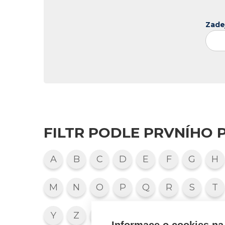
Zade
FILTR PODLE PRVNÍHO 
A
B
C
D
E
F
G
H
M
N
O
P
Q
R
S
T
Y
Z
1
2
3
4
5
6
Informace o cookies na 