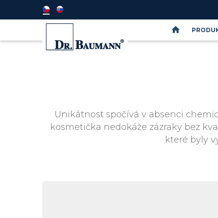
PRODUK
Semináře
DR.BAUMANN
SkinIdent
Unikátnost spočívá v absenci chemick
kosmetička nedokáže zázraky bez kvali
které byly v