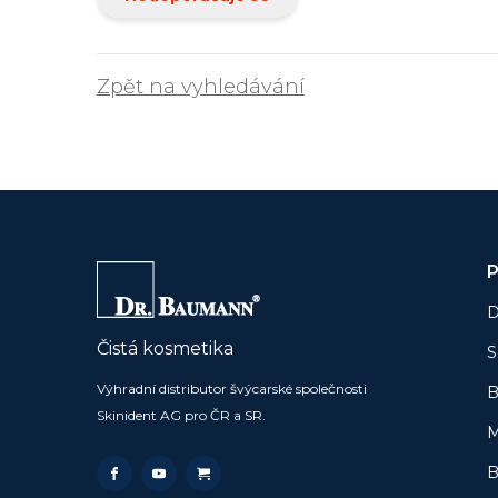
Zpět na vyhledávání
P
D
Čistá kosmetika
S
Výhradní distributor švýcarské společnosti
B
Skinident AG pro ČR a SR.
M
B