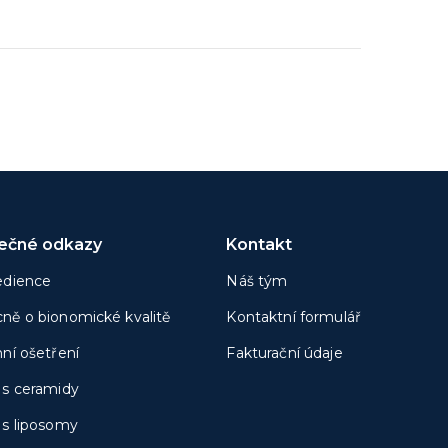
tečné odkazy
Kontakt
edience
Náš tým
ně o bionomické kvalitě
Kontaktní formulář
nní ošetření
Fakturační údaje
 s ceramidy
 s liposomy