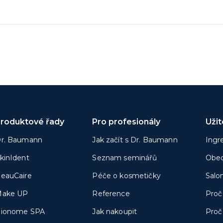
roduktové řady
Pro profesionály
Uži
r. Baumann
Jak začít s Dr. Baumann
Ingr
kinIdent
Seznam seminářů
Obec
eauCaire
Péče o kosmetičky
Salo
ake UP
Reference
Proč
ionome SPA
Jak nakoupit
Proč