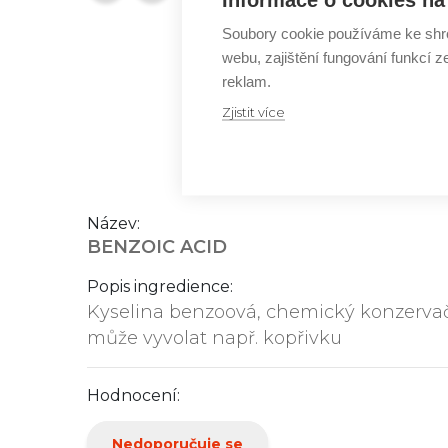
Soubory cookie používáme ke shr
webu, zajištění fungování funkcí z
reklam.
Zjistit více
Název:
BENZOIC ACID
Popis ingredience:
Kyselina benzoová, chemický konzervačn
může vyvolat např. kopřivku
Hodnocení:
Nedoporučuje se